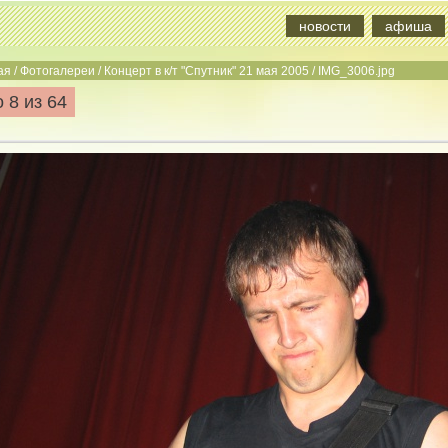
новости
афиша
ая
/
Фотогалереи
/
Концерт в к/т "Спутник" 21 мая 2005
/
IMG_3006.jpg
 8 из 64