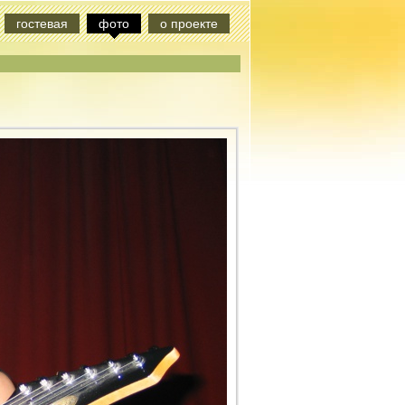
гостевая
фото
о проекте