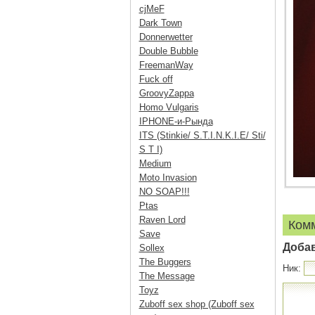
cjMeF
Dark Town
Donnerwetter
Double Bubble
FreemanWay
Fuck off
GroovyZappa
Homo Vulgaris
IPHONE-и-Рында
ITS (Stinkie/ S.T.I.N.K.I.E/ Sti/
S T I)
Medium
Moto Invasion
NO SOAP!!!
Ptas
Raven Lord
Ком
Save
Доба
Sollex
The Buggers
Ник:
The Message
Toyz
Zuboff sex shop (Zuboff sex