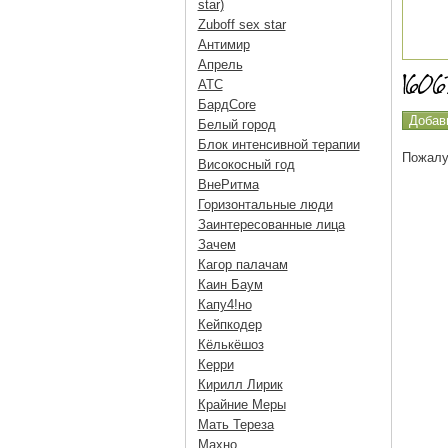
star)
Zuboff sex star
Антимир
Апрель
АТС
БардCore
Белый город
Блок интенсивной терапии
Пожалу
Високосный год
ВнеРитма
Горизонтальные люди
Заинтересованные лица
Зачем
Кагор палачам
Каин Баум
Капу4!но
Кейпкодер
Кёлькёшоз
Керри
Кирилл Лирик
Крайние Меры
Мать Тереза
Махно