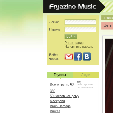
Главн
Логин:
Фото
Пароль:
Регистрация
Напомнить пароль
Войти
через:
Группы
Люди
все
Всего групп: 63
действующие
распавшиеся
330
50 баксов каждому
blackpond
Brain Damage
Bruxsa