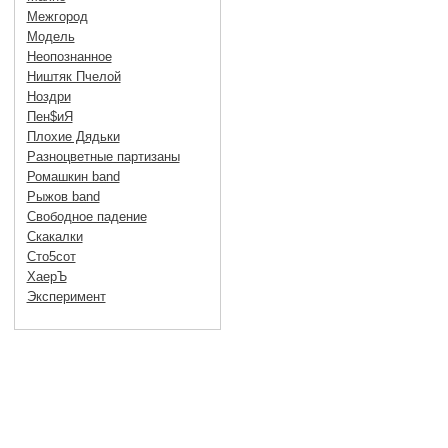
Межгород
Модель
Неопознанное
Ништяк Пчелой
Ноздри
Пен$иЯ
Плохие Дядьки
Разноцветные партизаны
Ромашкин band
Рыжов band
Свободное падение
Скакалки
Сто5сот
ХаерЪ
Эксперимент