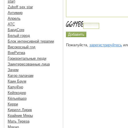
star)
Zuboff sex star
Антимир
Апрель
АТС
БардCore
Белый город
Блок интенсивной терапии
Пожалуйста,
зарегистрируйтесь
или
Високосный год
ВнеРитма
Горизонтальные люди
Заинтересованные лица
Зачем
Кагор палачам
Каин Баум
Капу4!но
Кейпкодер
Кёлькёшоз
Керри
Кирилл Лирик
Крайние Меры
Мать Тереза
Махно