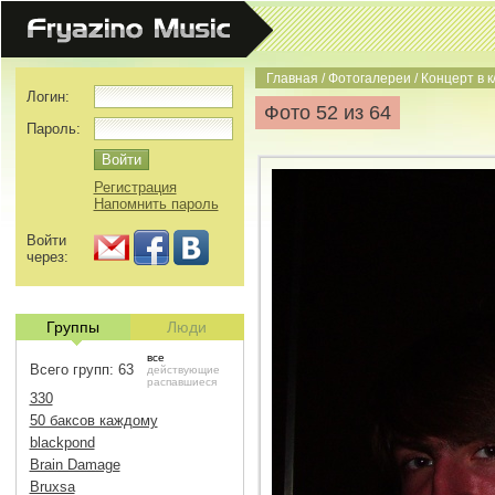
Главная
/
Фотогалереи
/
Концерт в к
Логин:
Фото 52 из 64
Пароль:
Регистрация
Напомнить пароль
Войти
через:
Группы
Люди
все
Всего групп: 63
действующие
распавшиеся
330
50 баксов каждому
blackpond
Brain Damage
Bruxsa