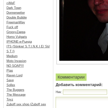
cjMeF
Dark Town
Donnerwetter
Double Bubble
FreemanWay
Fuck off
GroovyZappa
Homo Vulgaris
IPHONE-и-Рында
ITS (Stinkie/ S.T.I.N.K.I.E/ Sti/
S T I)
Medium
Moto Invasion
NO SOAP!!!
Ptas
Raven Lord
Комментарии
Save
Добавить комментарий:
Sollex
The Buggers
Ник:
The Message
Toyz
Zuboff sex shop (Zuboff sex