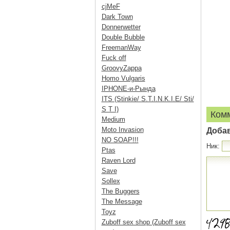
cjMeF
Dark Town
Donnerwetter
Double Bubble
FreemanWay
Fuck off
GroovyZappa
Homo Vulgaris
IPHONE-и-Рында
ITS (Stinkie/ S.T.I.N.K.I.E/ Sti/
S T I)
Ком
Medium
Moto Invasion
Доба
NO SOAP!!!
Ник:
Ptas
Raven Lord
Save
Sollex
The Buggers
The Message
Toyz
Zuboff sex shop (Zuboff sex