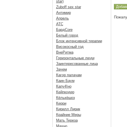
star)
Zuboff sex star
Антимир
Пожалу
Апрель
АТС
БардCore
Белый город
Блок интенсивной терапии
Високосный год
ВнеРитма
Горизонтальные люди
Заинтересованные лица
Зачем
Кагор палачам
Каин Баум
Капу4!но
Кейпкодер
Кёлькёшоз
Керри
Кирилл Лирик
Крайние Меры
Мать Тереза
Махно