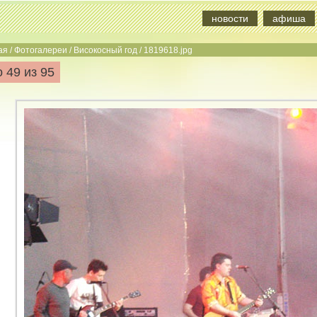
новости
афиша
ая
/
Фотогалереи
/
Високосный год
/
1819618.jpg
 49 из 95