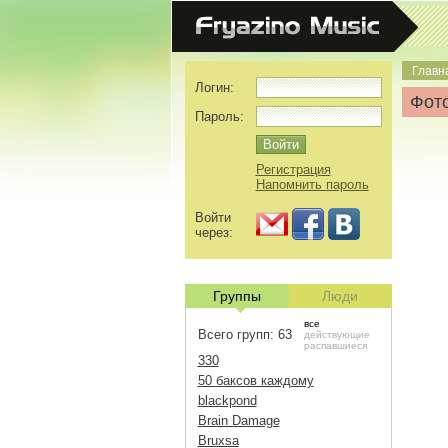
Главн
Логин:
Фото
Пароль:
Регистрация
Напомнить пароль
Войти
через:
Группы
Люди
все
Всего групп: 63
действующие
распавшиеся
330
50 баксов каждому
blackpond
Brain Damage
Bruxsa