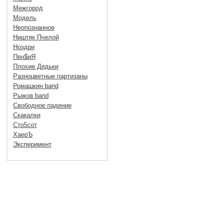
Межгород
Модель
Неопознанное
Ништяк Пчелой
Ноздри
Пен$иЯ
Плохие Дядьки
Разноцветные партизаны
Ромашкин band
Рыжов band
Свободное падение
Скакалки
Сто5сот
ХаерЪ
Эксперимент