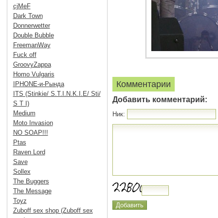
cjMeF
Dark Town
Donnerwetter
Double Bubble
FreemanWay
Fuck off
GroovyZappa
Homo Vulgaris
Комментарии
IPHONE-и-Рында
ITS (Stinkie/ S.T.I.N.K.I.E/ Sti/
Добавить комментарий:
S T I)
Medium
Ник:
Moto Invasion
NO SOAP!!!
Ptas
Raven Lord
Save
Sollex
The Buggers
The Message
Toyz
Zuboff sex shop (Zuboff sex