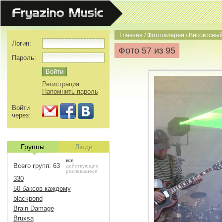
Главная
/
Фотогалереи
/
Високосный
Логин:
Фото 57 из 95
Пароль:
Регистрация
Напомнить пароль
Войти
через:
Группы
Люди
все
Всего групп: 63
действующие
распавшиеся
330
50 баксов каждому
blackpond
Brain Damage
Bruxsa