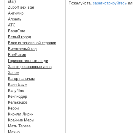
star)
Пожалуйста,
зарегистрируйтесь
или
Zuboff sex star
Антимир
Апрель
АТС
БардCore
Белый город
Блок интенсивной терапии
Високосный год
ВнеРитма
Горизонтальные люди
Заинтересованные лица
Зачем
Кагор палачам
Каин Баум
Капу4!но
Кейпкодер
Кёлькёшоз
Керри
Кирилл Лирик
Крайние Меры
Мать Тереза
Махно