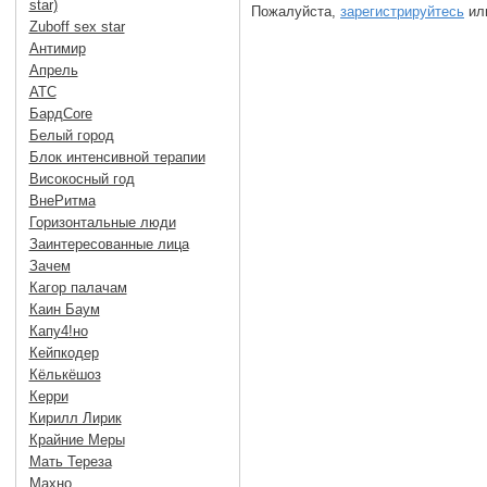
star)
Пожалуйста,
зарегистрируйтесь
или
Zuboff sex star
Антимир
Апрель
АТС
БардCore
Белый город
Блок интенсивной терапии
Високосный год
ВнеРитма
Горизонтальные люди
Заинтересованные лица
Зачем
Кагор палачам
Каин Баум
Капу4!но
Кейпкодер
Кёлькёшоз
Керри
Кирилл Лирик
Крайние Меры
Мать Тереза
Махно