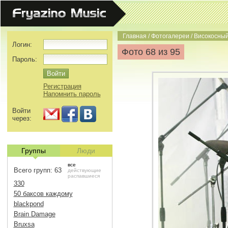
Главная
/
Фотогалереи
/
Високосный
Логин:
Фото 68 из 95
Пароль:
Регистрация
Напомнить пароль
Войти
через:
Группы
Люди
все
Всего групп: 63
действующие
распавшиеся
330
50 баксов каждому
blackpond
Brain Damage
Bruxsa