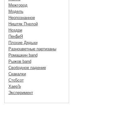
Межгород
Модель
Неопознанное
Ништяк Пчелой
Ноздри
Пен$иЯ
Плохие Дядьки
Разноцветные партизаны
Ромашкин band
Рыжов band
Свободное падение
Скакалки
Сто5сот
ХаерЪ
Эксперимент