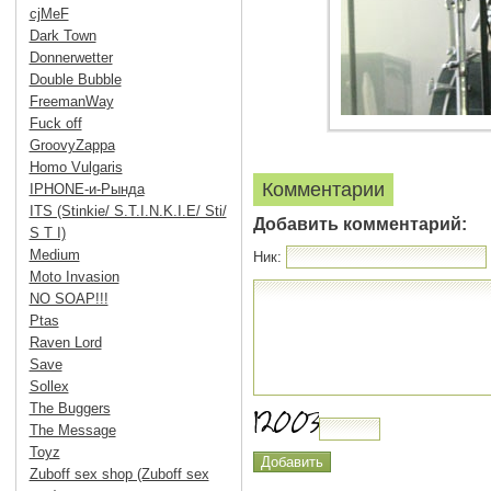
cjMeF
Dark Town
Donnerwetter
Double Bubble
FreemanWay
Fuck off
GroovyZappa
Homo Vulgaris
Комментарии
IPHONE-и-Рында
ITS (Stinkie/ S.T.I.N.K.I.E/ Sti/
Добавить комментарий:
S T I)
Medium
Ник:
Moto Invasion
NO SOAP!!!
Ptas
Raven Lord
Save
Sollex
The Buggers
The Message
Toyz
Zuboff sex shop (Zuboff sex