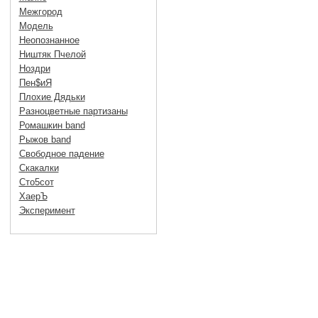
Межгород
Модель
Неопознанное
Ништяк Пчелой
Ноздри
Пен$иЯ
Плохие Дядьки
Разноцветные партизаны
Ромашкин band
Рыжов band
Свободное падение
Скакалки
Сто5сот
ХаерЪ
Эксперимент