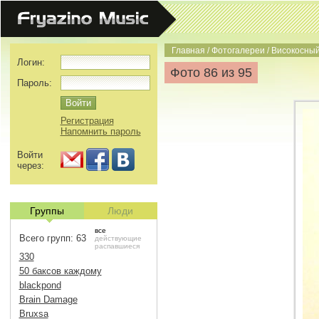
Главная
/
Фотогалереи
/
Високосный
Логин:
Фото 86 из 95
Пароль:
Регистрация
Напомнить пароль
Войти
через:
Группы
Люди
все
Всего групп: 63
действующие
распавшиеся
330
50 баксов каждому
blackpond
Brain Damage
Bruxsa