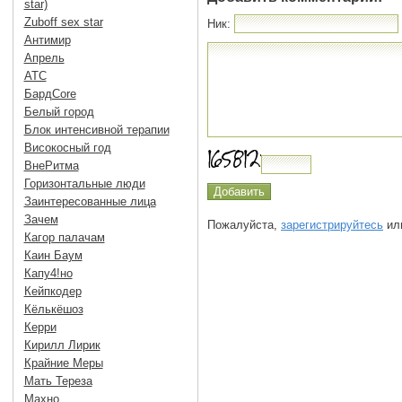
star)
Zuboff sex star
Ник:
Антимир
Апрель
АТС
БардCore
Белый город
Блок интенсивной терапии
Високосный год
ВнеРитма
Горизонтальные люди
Заинтересованные лица
Зачем
Пожалуйста,
зарегистрируйтесь
или
Кагор палачам
Каин Баум
Капу4!но
Кейпкодер
Кёлькёшоз
Керри
Кирилл Лирик
Крайние Меры
Мать Тереза
Махно