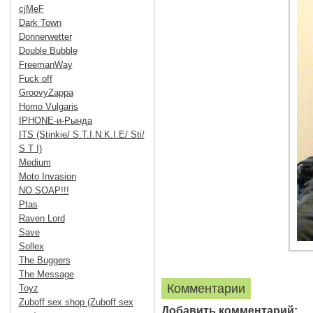
cjMeF
Dark Town
Donnerwetter
Double Bubble
FreemanWay
Fuck off
GroovyZappa
Homo Vulgaris
IPHONE-и-Рында
ITS (Stinkie/ S.T.I.N.K.I.E/ Sti/
S T I)
Medium
Moto Invasion
NO SOAP!!!
Ptas
Raven Lord
Save
Sollex
The Buggers
The Message
Комментарии
Toyz
Zuboff sex shop (Zuboff sex
Добавить комментарий: