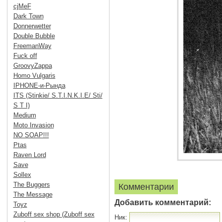
cjMeF
Dark Town
Donnerwetter
Double Bubble
FreemanWay
Fuck off
GroovyZappa
Homo Vulgaris
IPHONE-и-Рында
ITS (Stinkie/ S.T.I.N.K.I.E/ Sti/
S T I)
Medium
Moto Invasion
NO SOAP!!!
Ptas
Raven Lord
Save
Sollex
The Buggers
Комментарии
The Message
Добавить комментарий:
Toyz
Zuboff sex shop (Zuboff sex
Ник: