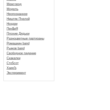
Межгород
Модель
Неопознанное
Ништяк Пчелой
Ноздри
Пен$иЯ
Плохие Дядьки
Разноцветные партизаны
Ромашкин band
Рыжов band
Свободное падение
Скакалки
Сто5сот
ХаерЪ
Эксперимент