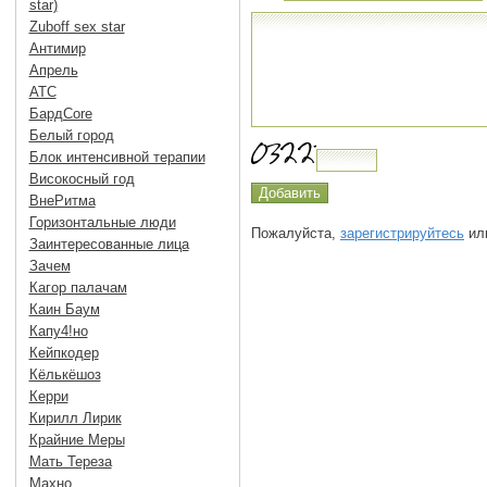
star)
Zuboff sex star
Антимир
Апрель
АТС
БардCore
Белый город
Блок интенсивной терапии
Високосный год
ВнеРитма
Горизонтальные люди
Пожалуйста,
зарегистрируйтесь
или
Заинтересованные лица
Зачем
Кагор палачам
Каин Баум
Капу4!но
Кейпкодер
Кёлькёшоз
Керри
Кирилл Лирик
Крайние Меры
Мать Тереза
Махно