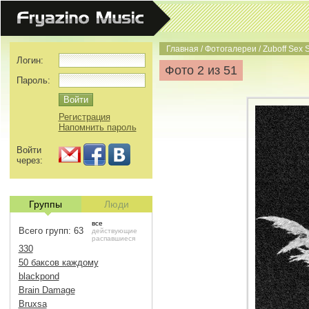
Главная
/
Фотогалереи
/
Zuboff Sex 
Логин:
Фото 2 из 51
Пароль:
Регистрация
Напомнить пароль
Войти
через:
Группы
Люди
все
Всего групп: 63
действующие
распавшиеся
330
50 баксов каждому
blackpond
Brain Damage
Bruxsa