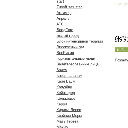
star)
Zuboff sex star
Антимир
Апрель
АТС
БардCore
Белый город
Блок интенсивной терапии
Високосный год
ВнеРитма
Горизонтальные люди
Пожалу
Заинтересованные лица
Зачем
Кагор палачам
Каин Баум
Капу4!но
Кейпкодер
Кёлькёшоз
Керри
Кирилл Лирик
Крайние Меры
Мать Тереза
Махно