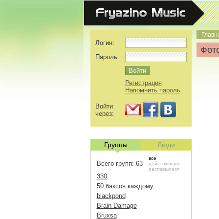
Главн
Логин:
Фото
Пароль:
Регистрация
Напомнить пароль
Войти
через:
Группы
Люди
все
Всего групп: 63
действующие
распавшиеся
330
50 баксов каждому
blackpond
Brain Damage
Bruxsa