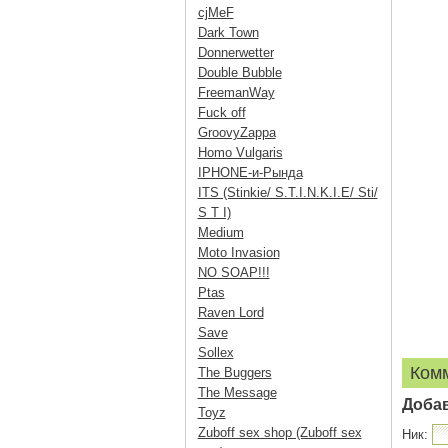
cjMeF
Dark Town
Donnerwetter
Double Bubble
FreemanWay
Fuck off
GroovyZappa
Homo Vulgaris
IPHONE-и-Рында
ITS (Stinkie/ S.T.I.N.K.I.E/ Sti/
S T I)
Medium
Moto Invasion
NO SOAP!!!
Ptas
Raven Lord
Save
Sollex
Ком
The Buggers
The Message
Доба
Toyz
Zuboff sex shop (Zuboff sex
Ник: