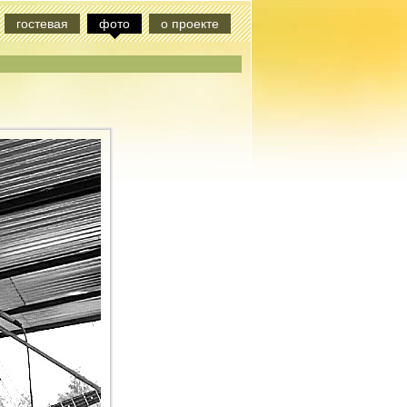
гостевая
фото
о проекте