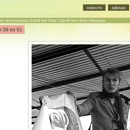
новости
афиша
ая
/
Фотогалереи
/
Zuboff Sex Shop
/
Zuboff+Sex+Shop+stilagy.jpg
 39 из 51