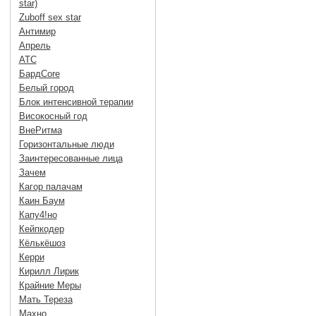
star)
Zuboff sex star
Антимир
Апрель
АТС
БардCore
Белый город
Блок интенсивной терапии
Високосный год
ВнеРитма
Горизонтальные люди
Заинтересованные лица
Зачем
Кагор палачам
Каин Баум
Капу4!но
Кейпкодер
Кёлькёшоз
Керри
Кирилл Лирик
Крайние Меры
Мать Тереза
Махно