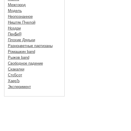
Межгород
Модель
Неопознанное
Ништяк Пчелой
Ноздри
Пен$иЯ
Плохие Дядьки
Разноцветные партизаны
Ромашкин band
Рыжов band
Свободное падение
Скакалки
Сто5сот
ХаерЪ
Эксперимент