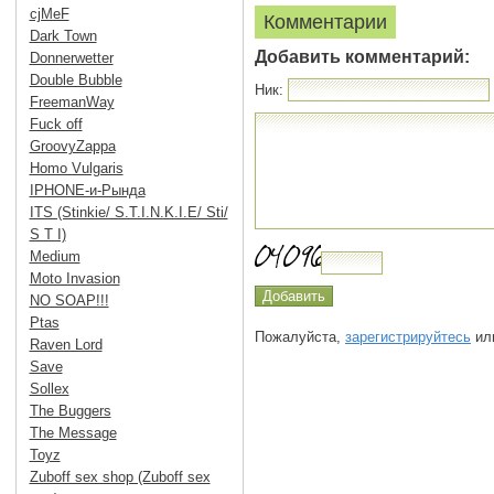
cjMeF
Комментарии
Dark Town
Добавить комментарий:
Donnerwetter
Double Bubble
Ник:
FreemanWay
Fuck off
GroovyZappa
Homo Vulgaris
IPHONE-и-Рында
ITS (Stinkie/ S.T.I.N.K.I.E/ Sti/
S T I)
Medium
Moto Invasion
NO SOAP!!!
Ptas
Пожалуйста,
зарегистрируйтесь
или
Raven Lord
Save
Sollex
The Buggers
The Message
Toyz
Zuboff sex shop (Zuboff sex