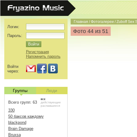
Главная
/
Фотогалереи
/
Zuboff Sex 
Логин:
Фото 44 из 51
Пароль:
Регистрация
Напомнить пароль
Войти
через:
Группы
Люди
все
Всего групп: 63
действующие
распавшиеся
330
50 баксов каждому
blackpond
Brain Damage
Bruxsa