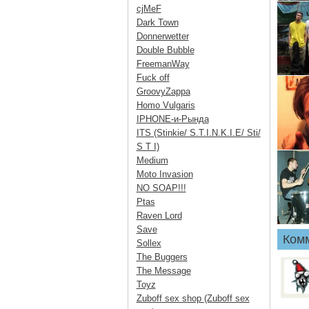
cjMeF
Dark Town
Donnerwetter
Double Bubble
FreemanWay
Fuck off
GroovyZappa
Homo Vulgaris
IPHONE-и-Рында
ITS (Stinkie/ S.T.I.N.K.I.E/ Sti/
S T I)
Medium
Moto Invasion
NO SOAP!!!
Ptas
Raven Lord
Save
Ком
Sollex
The Buggers
The Message
Toyz
Zuboff sex shop (Zuboff sex