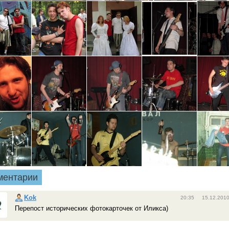
ментарии
Kok
20:35 15.12.201
Перепост исторических фотокарточек от Иликса)