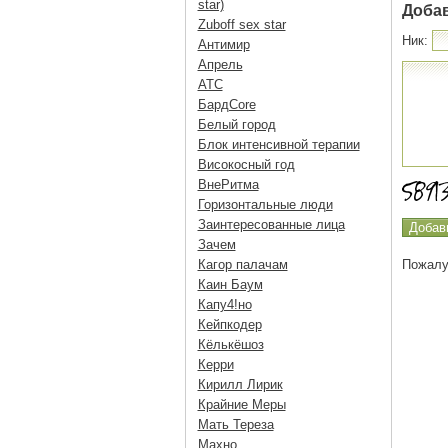
star)
Доба
Zuboff sex star
Ник:
Антимир
Апрель
АТС
БардCore
Белый город
Блок интенсивной терапии
Високосный год
ВнеРитма
Горизонтальные люди
Заинтересованные лица
Зачем
Кагор палачам
Пожалу
Каин Баум
Капу4!но
Кейпкодер
Кёлькёшоз
Керри
Кирилл Лирик
Крайние Меры
Мать Тереза
Махно