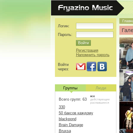
Главн
Логин:
Гале
Пароль:
Регистрация
Напомнить пароль
Войти
через:
Группы
Люди
все
Всего групп: 63
действующие
распавшиеся
330
50 баксов каждому
blackpond
Brain Damage
Bruxsa