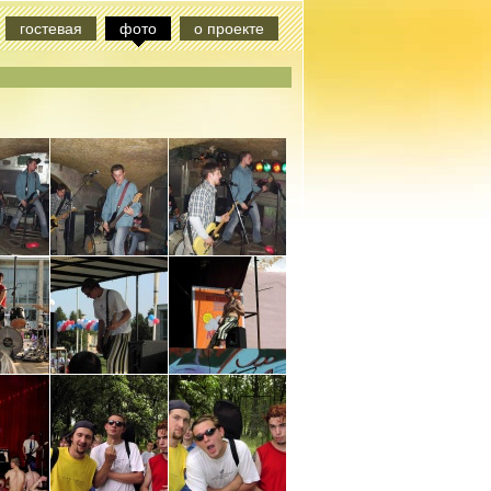
гостевая
фото
о проекте