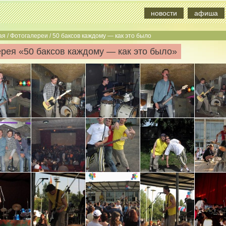
новости
афиша
ая
/
Фотогалереи
/
50 баксов каждому — как это было
рея «50 баксов каждому — как это было»