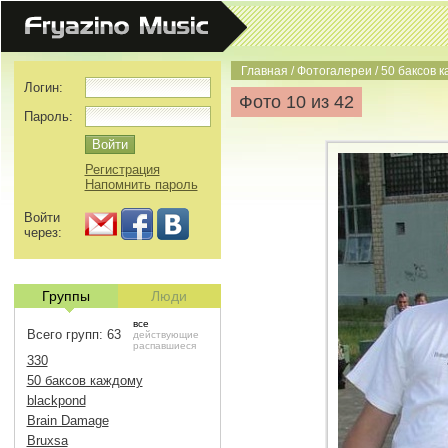
Главная
/
Фотогалереи
/
50 баксов 
Логин:
Фото 10 из 42
Пароль:
Регистрация
Напомнить пароль
Войти
через:
Группы
Люди
все
Всего групп: 63
действующие
распавшиеся
330
50 баксов каждому
blackpond
Brain Damage
Bruxsa