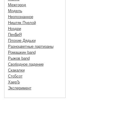
Межгород
Модель
Неопознанное
Ништяк Пчелой
Ноздри
Пен$иЯ
Плохие Дядьки
Разноцветные партизаны
Ромашкин band
Рыжов band
Свободное падение
Скакалки
Сто5сот
ХаерЪ
Эксперимент