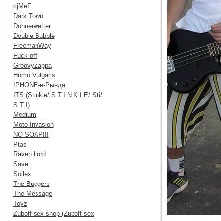
cjMeF
Dark Town
Donnerwetter
Double Bubble
FreemanWay
Fuck off
GroovyZappa
Homo Vulgaris
IPHONE-и-Рында
ITS (Stinkie/ S.T.I.N.K.I.E/ Sti/
S T I)
Medium
Moto Invasion
NO SOAP!!!
Ptas
Raven Lord
Save
Sollex
The Buggers
The Message
Toyz
Zuboff sex shop (Zuboff sex