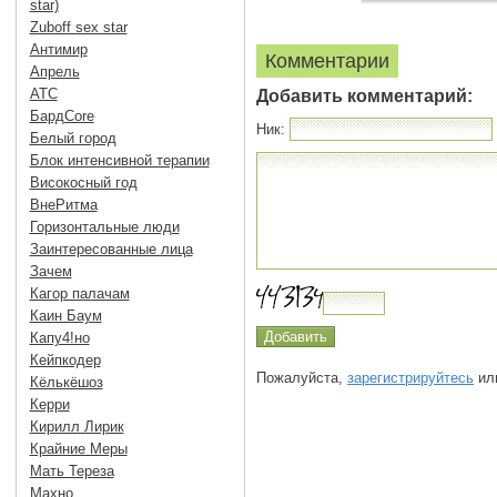
star)
Zuboff sex star
Антимир
Комментарии
Апрель
АТС
Добавить комментарий:
БардCore
Ник:
Белый город
Блок интенсивной терапии
Високосный год
ВнеРитма
Горизонтальные люди
Заинтересованные лица
Зачем
Кагор палачам
Каин Баум
Капу4!но
Кейпкодер
Пожалуйста,
зарегистрируйтесь
или
Кёлькёшоз
Керри
Кирилл Лирик
Крайние Меры
Мать Тереза
Махно