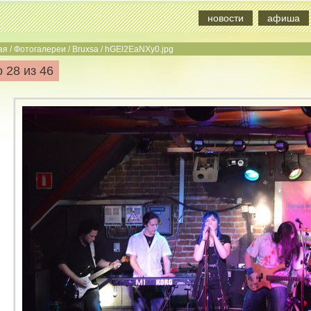
новости
афиша
ая
/
Фотогалереи
/
Bruxsa
/
hGEl2EaNXy0.jpg
 28 из 46