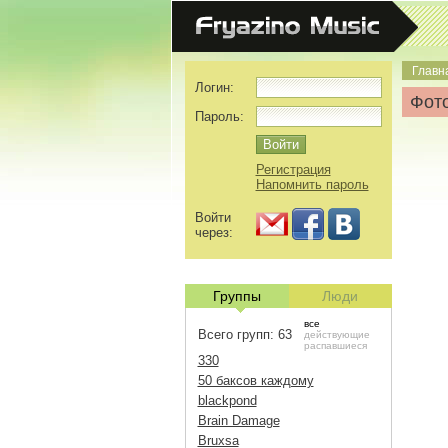
Главн
Логин:
Фото
Пароль:
Регистрация
Напомнить пароль
Войти
через:
Группы
Люди
все
Всего групп: 63
действующие
распавшиеся
330
50 баксов каждому
blackpond
Brain Damage
Bruxsa