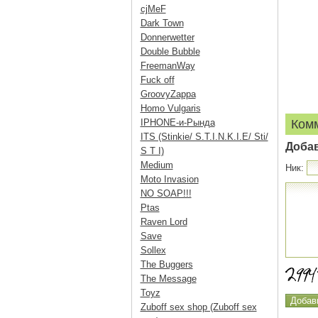
cjMeF
Dark Town
Donnerwetter
Double Bubble
FreemanWay
Fuck off
GroovyZappa
Homo Vulgaris
IPHONE-и-Рында
Ком
ITS (Stinkie/ S.T.I.N.K.I.E/ Sti/
Доба
S T I)
Medium
Ник:
Moto Invasion
NO SOAP!!!
Ptas
Raven Lord
Save
Sollex
The Buggers
The Message
Toyz
Zuboff sex shop (Zuboff sex