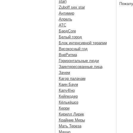
star)
Пожалу
Zuboff sex star
Антимир
Апрель
АТС
БардCore
Белый город
Блок интенсивной терапии
Високосный год
ВнеРитма
Горизонтальные люди
Заинтересованные лица
Зачем
Кагор палачам
Каин Баум
Капу4!но
Кейпкодер
Кёлькёшоз
Керри
Кирилл Лирик
Крайние Меры
Мать Тереза
Махно