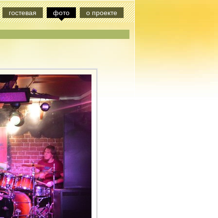
гостевая
фото
о проекте