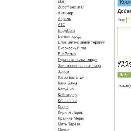
star)
Ком
Zuboff sex star
Доба
Антимир
Апрель
Ник:
АТС
БардCore
Белый город
Блок интенсивной терапии
Високосный год
ВнеРитма
Горизонтальные люди
Заинтересованные лица
Зачем
Кагор палачам
Каин Баум
Пожалу
Капу4!но
Кейпкодер
Кёлькёшоз
Керри
Кирилл Лирик
Крайние Меры
Мать Тереза
Махно