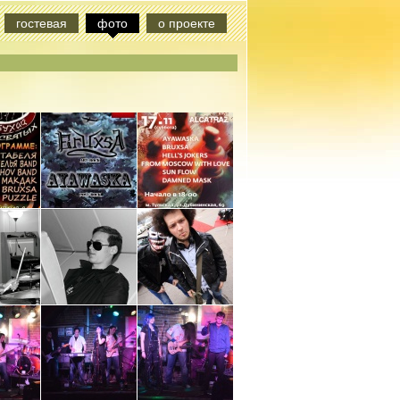
гостевая
фото
о проекте