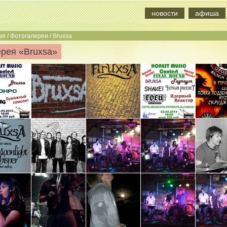
новости
афиша
ая
/
Фотогалереи
/
Bruxsa
рея «Bruxsa»