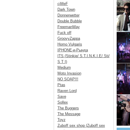
cjMeF
Dark Town
Donnerwetter
Double Bubble
FreemanWay
Fuck off
GroovyZappa
Homo Vulgaris
IPHONE-и-Рында
ITS (Stinkie/ S.T.I.N.K.I.E/ Sti/
S T I)
Medium
Moto Invasion
NO SOAP!!!
Ptas
Raven Lord
Save
Sollex
The Buggers
The Message
Toyz
Zuboff sex shop (Zuboff sex