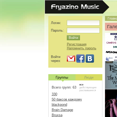
Главн
Логин:
Гале
Пароль:
Регистрация
Напомнить пароль
Войти
через:
Группы
Люди
все
Всего групп: 63
действующие
распавшиеся
330
50 баксов каждому
blackpond
Brain Damage
Bruxsa