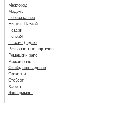
Межгород
Модель
Неопознанное
Ништяк Пчелой
Ноздри
Пен$иЯ
Плохие Дядьки
Разноцветные партизаны
Ромашкин band
Рыжов band
Свободное падение
Скакалки
Сто5сот
ХаерЪ
Эксперимент