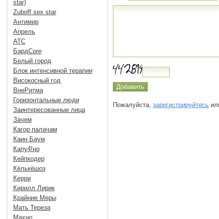
star)
Zuboff sex star
Антимир
Апрель
АТС
БардCore
Белый город
Блок интенсивной терапии
Високосный год
ВнеРитма
Горизонтальные люди
Пожалуйста,
зарегистрируйтесь
или
Заинтересованные лица
Зачем
Кагор палачам
Каин Баум
Капу4!но
Кейпкодер
Кёлькёшоз
Керри
Кирилл Лирик
Крайние Меры
Мать Тереза
Махно