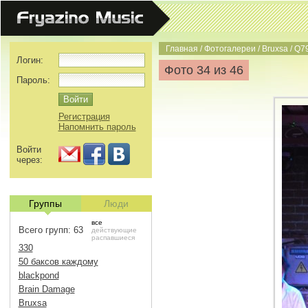
Главная
/
Фотогалереи
/
Bruxsa
/
Q79
Логин:
Фото 34 из 46
Пароль:
Регистрация
Напомнить пароль
Войти
через:
Группы
Люди
все
Всего групп: 63
действующие
распавшиеся
330
50 баксов каждому
blackpond
Brain Damage
Bruxsa