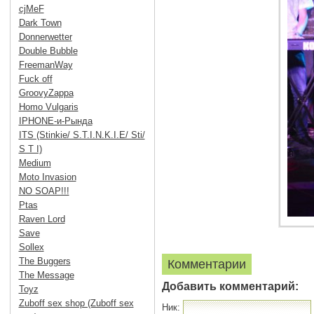
cjMeF
Dark Town
Donnerwetter
Double Bubble
FreemanWay
Fuck off
GroovyZappa
Homo Vulgaris
IPHONE-и-Рында
ITS (Stinkie/ S.T.I.N.K.I.E/ Sti/
S T I)
Medium
Moto Invasion
NO SOAP!!!
Ptas
Raven Lord
Save
Sollex
The Buggers
Комментарии
The Message
Добавить комментарий:
Toyz
Zuboff sex shop (Zuboff sex
Ник: