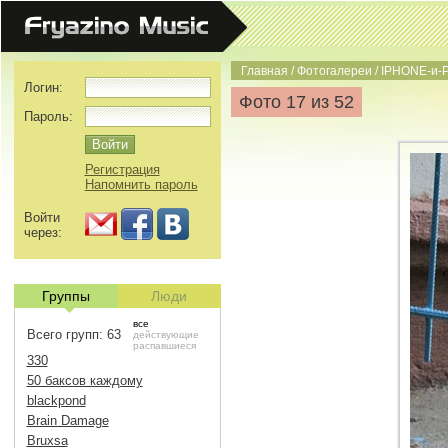
Главная
/
Фотогалереи
/
IPHONE-и-
Логин:
Фото 17 из 52
Пароль:
Регистрация
Напомнить пароль
Войти
через:
Группы
Люди
все
Всего групп: 63
действующие
распавшиеся
330
50 баксов каждому
blackpond
Brain Damage
Bruxsa