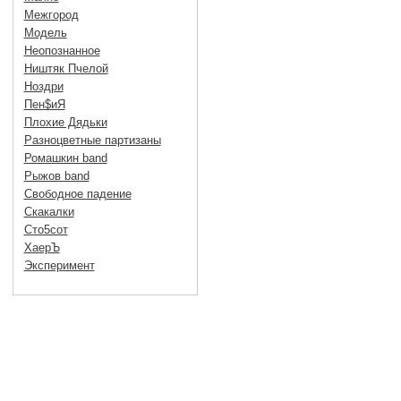
Межгород
Модель
Неопознанное
Ништяк Пчелой
Ноздри
Пен$иЯ
Плохие Дядьки
Разноцветные партизаны
Ромашкин band
Рыжов band
Свободное падение
Скакалки
Сто5сот
ХаерЪ
Эксперимент