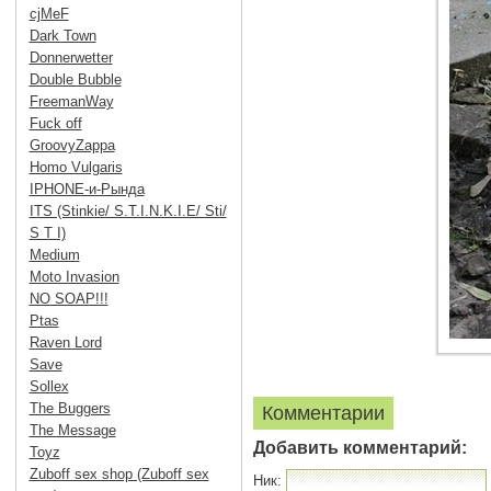
cjMeF
Dark Town
Donnerwetter
Double Bubble
FreemanWay
Fuck off
GroovyZappa
Homo Vulgaris
IPHONE-и-Рында
ITS (Stinkie/ S.T.I.N.K.I.E/ Sti/
S T I)
Medium
Moto Invasion
NO SOAP!!!
Ptas
Raven Lord
Save
Sollex
The Buggers
Комментарии
The Message
Добавить комментарий:
Toyz
Zuboff sex shop (Zuboff sex
Ник: