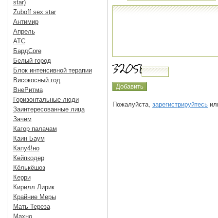
star)
Zuboff sex star
Антимир
Апрель
АТС
БардCore
Белый город
Блок интенсивной терапии
Високосный год
ВнеРитма
Горизонтальные люди
Пожалуйста,
зарегистрируйтесь
или
Заинтересованные лица
Зачем
Кагор палачам
Каин Баум
Капу4!но
Кейпкодер
Кёлькёшоз
Керри
Кирилл Лирик
Крайние Меры
Мать Тереза
Махно