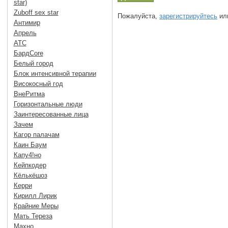
star)
Zuboff sex star
Пожалуйста,
зарегистрируйтесь
или
Антимир
Апрель
АТС
БардCore
Белый город
Блок интенсивной терапии
Високосный год
ВнеРитма
Горизонтальные люди
Заинтересованные лица
Зачем
Кагор палачам
Каин Баум
Капу4!но
Кейпкодер
Кёлькёшоз
Керри
Кирилл Лирик
Крайние Меры
Мать Тереза
Махно