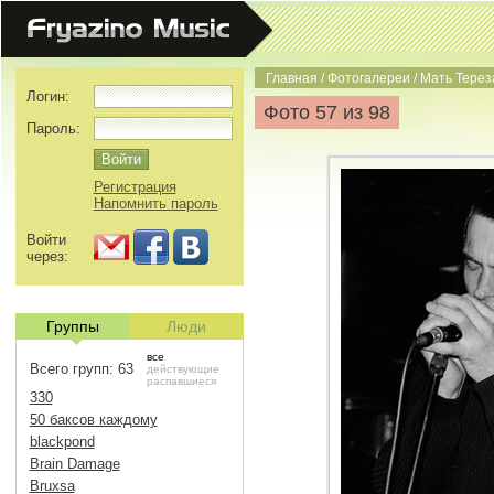
Главная
/
Фотогалереи
/
Мать Терез
Логин:
Фото 57 из 98
Пароль:
Регистрация
Напомнить пароль
Войти
через:
Группы
Люди
все
Всего групп: 63
действующие
распавшиеся
330
50 баксов каждому
blackpond
Brain Damage
Bruxsa