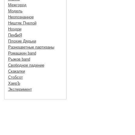
Межгород
Модель
Неопознанное
Ништяк Пчелой
Ноздри
Пен$иЯ
Плохие Дядьки
Разноцветные партизаны
Ромашкин band
Рыжов band
Свободное падение
Скакалки
Сто5сот
ХаерЪ
Эксперимент