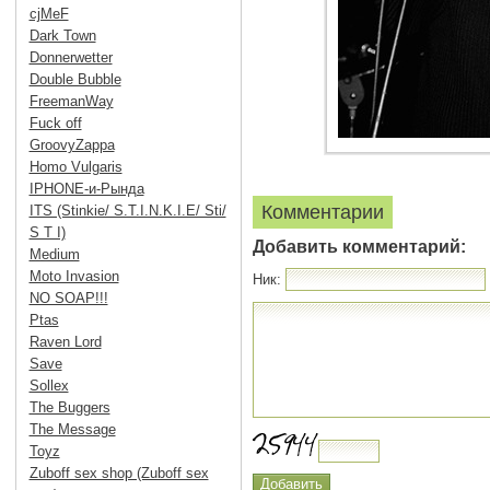
cjMeF
Dark Town
Donnerwetter
Double Bubble
FreemanWay
Fuck off
GroovyZappa
Homo Vulgaris
IPHONE-и-Рында
Комментарии
ITS (Stinkie/ S.T.I.N.K.I.E/ Sti/
S T I)
Добавить комментарий:
Medium
Moto Invasion
Ник:
NO SOAP!!!
Ptas
Raven Lord
Save
Sollex
The Buggers
The Message
Toyz
Zuboff sex shop (Zuboff sex