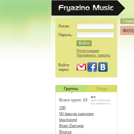
Главн
Логин:
Фото
Пароль:
Регистрация
Напомнить пароль
Войти
через:
Группы
Люди
все
Всего групп: 63
действующие
распавшиеся
330
50 баксов каждому
blackpond
Brain Damage
Bruxsa