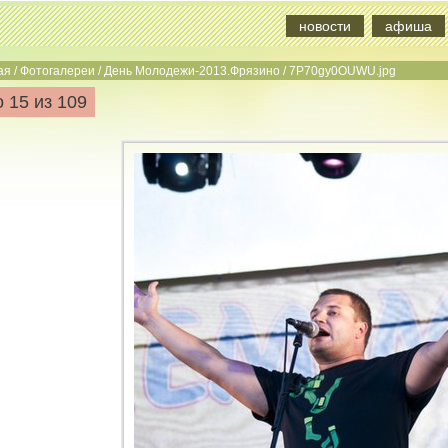
новости
афиша
ая
/
Фотогалереи
/
День Молодежи-2013.Фрязино
/
7P70gy0OUWU.jpg
 15 из 109