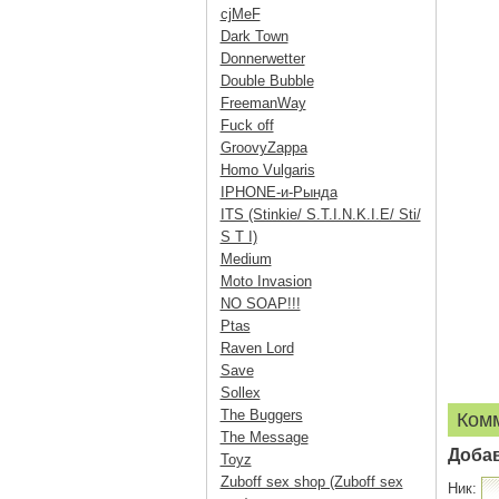
cjMeF
Dark Town
Donnerwetter
Double Bubble
FreemanWay
Fuck off
GroovyZappa
Homo Vulgaris
IPHONE-и-Рында
ITS (Stinkie/ S.T.I.N.K.I.E/ Sti/
S T I)
Medium
Moto Invasion
NO SOAP!!!
Ptas
Raven Lord
Save
Sollex
The Buggers
Ком
The Message
Доба
Toyz
Zuboff sex shop (Zuboff sex
Ник: