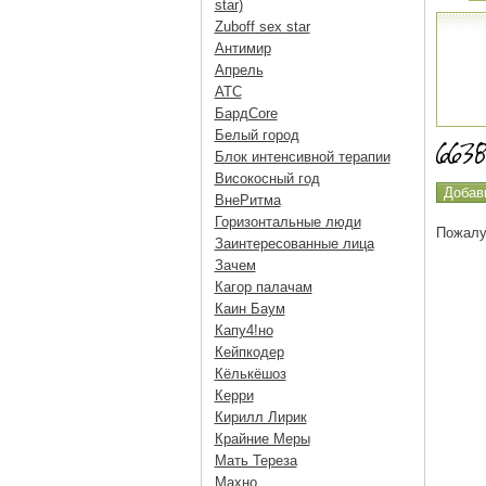
star)
Zuboff sex star
Антимир
Апрель
АТС
БардCore
Белый город
Блок интенсивной терапии
Високосный год
ВнеРитма
Горизонтальные люди
Пожалу
Заинтересованные лица
Зачем
Кагор палачам
Каин Баум
Капу4!но
Кейпкодер
Кёлькёшоз
Керри
Кирилл Лирик
Крайние Меры
Мать Тереза
Махно