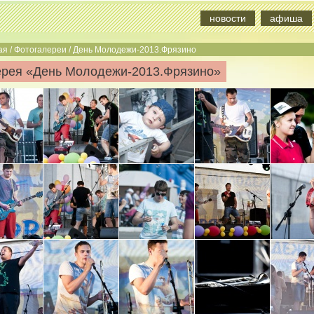
новости
афиша
ая
/
Фотогалереи
/
День Молодежи-2013.Фрязино
ерея «День Молодежи-2013.Фрязино»