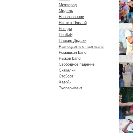
Межгород
Модель
Неопознанное
Ништяк Пчелой
Ноздри
Пен$иЯ
Плохие Дядьки
Разноцветные партизаны
Ромашкин band
Рыжов band
Свободное падение
Скакалки
Сто5сот
ХаерЪ
Эксперимент