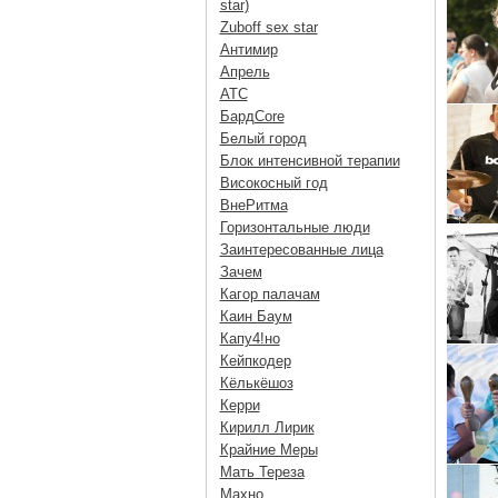
star)
Zuboff sex star
Антимир
Апрель
АТС
БардCore
Белый город
Блок интенсивной терапии
Високосный год
ВнеРитма
Горизонтальные люди
Заинтересованные лица
Зачем
Кагор палачам
Каин Баум
Капу4!но
Кейпкодер
Кёлькёшоз
Керри
Кирилл Лирик
Крайние Меры
Мать Тереза
Махно