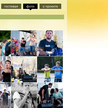
гостевая
фото
о проекте