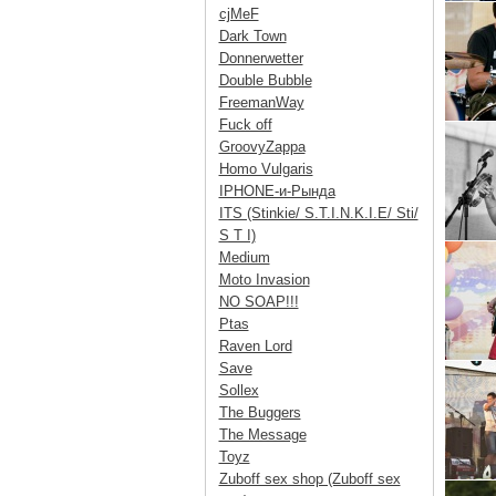
cjMeF
Dark Town
Donnerwetter
Double Bubble
FreemanWay
Fuck off
GroovyZappa
Homo Vulgaris
IPHONE-и-Рында
ITS (Stinkie/ S.T.I.N.K.I.E/ Sti/
S T I)
Medium
Moto Invasion
NO SOAP!!!
Ptas
Raven Lord
Save
Sollex
The Buggers
The Message
Toyz
Zuboff sex shop (Zuboff sex