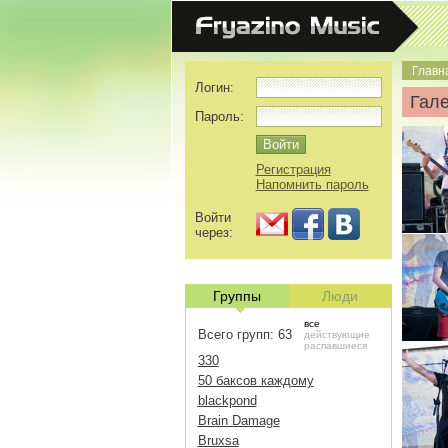
Главн
Логин:
Гал
Пароль:
Регистрация
Напомнить пароль
Войти
через:
Группы
Люди
все
Всего групп: 63
действующие
распавшиеся
330
50 баксов каждому
blackpond
Brain Damage
Bruxsa