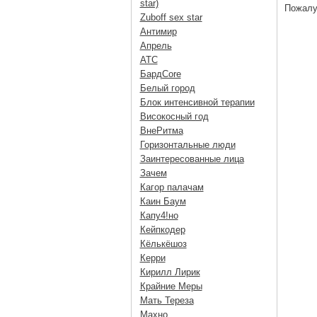
star)
Пожалу
Zuboff sex star
Антимир
Апрель
АТС
БардCore
Белый город
Блок интенсивной терапии
Високосный год
ВнеРитма
Горизонтальные люди
Заинтересованные лица
Зачем
Кагор палачам
Каин Баум
Капу4!но
Кейпкодер
Кёлькёшоз
Керри
Кирилл Лирик
Крайние Меры
Мать Тереза
Махно