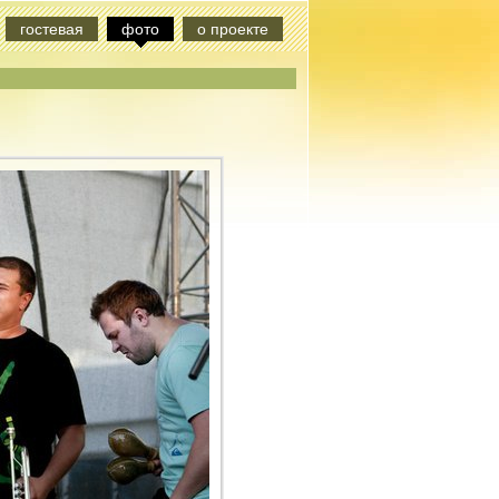
гостевая
фото
о проекте