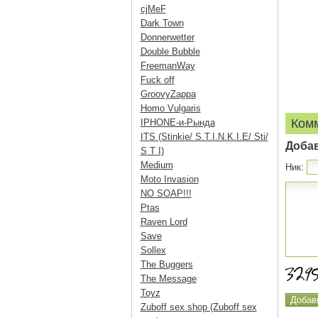
cjMeF
Dark Town
Donnerwetter
Double Bubble
FreemanWay
Fuck off
GroovyZappa
Homo Vulgaris
Ком
IPHONE-и-Рында
ITS (Stinkie/ S.T.I.N.K.I.E/ Sti/
Доба
S T I)
Medium
Ник:
Moto Invasion
NO SOAP!!!
Ptas
Raven Lord
Save
Sollex
The Buggers
The Message
Toyz
Zuboff sex shop (Zuboff sex