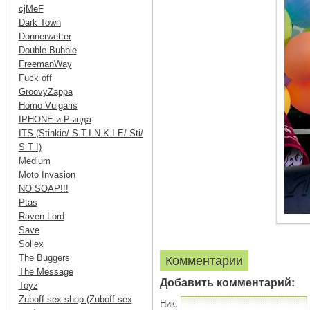
cjMeF
Dark Town
Donnerwetter
Double Bubble
FreemanWay
Fuck off
GroovyZappa
Homo Vulgaris
IPHONE-и-Рында
ITS (Stinkie/ S.T.I.N.K.I.E/ Sti/
S T I)
Medium
Moto Invasion
NO SOAP!!!
Ptas
Raven Lord
Save
Sollex
The Buggers
Комментарии
The Message
Добавить комментарий:
Toyz
Zuboff sex shop (Zuboff sex
Ник: