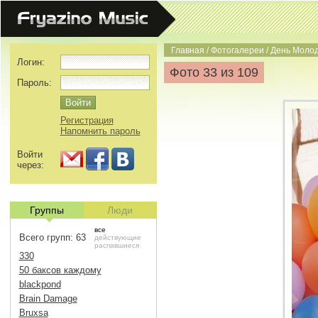
Главная
/
Фотогалереи
/
День Моло
Логин:
Фото 33 из 109
Пароль:
Регистрация
Напомнить пароль
Войти
через:
Группы
Люди
все
Всего групп: 63
действующие
распавшиеся
330
50 баксов каждому
blackpond
Brain Damage
Bruxsa