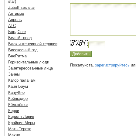
star)
Zuboff sex star
Антимир
Апрель
АТС
БардCore
Белый город
Блок интенсивной терапии
Високосный год
ВнеРитма
Горизонтальные люди
Пожалуйста,
зарегистрируйтесь
или
Заинтересованные лица
Зачем
Кагор палачам
Каин Баум
Капу4!но
Кейпкодер
Кёлькёшоз
Керри
Кирилл Лирик
Крайние Меры
Мать Тереза
Махно