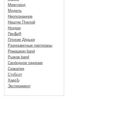
Межгород
Модель
Неопознанное
Ништяк Пчелой
Ноздри
Пен$иЯ
Плохие Дядьки
Разноцветные партизаны
Ромашкин band
Рыжов band
Свободное падение
Скакалки
Сто5сот
ХаерЪ
Эксперимент