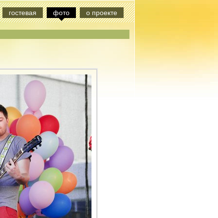
гостевая
фото
о проекте