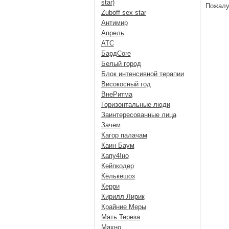
star)
Пожалу
Zuboff sex star
Антимир
Апрель
АТС
БардCore
Белый город
Блок интенсивной терапии
Високосный год
ВнеРитма
Горизонтальные люди
Заинтересованные лица
Зачем
Кагор палачам
Каин Баум
Капу4!но
Кейпкодер
Кёлькёшоз
Керри
Кирилл Лирик
Крайние Меры
Мать Тереза
Махно