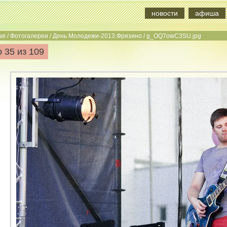
новости
афиша
ая
/
Фотогалереи
/
День Молодежи-2013.Фрязино
/
g_OQ7owC3SU.jpg
 35 из 109