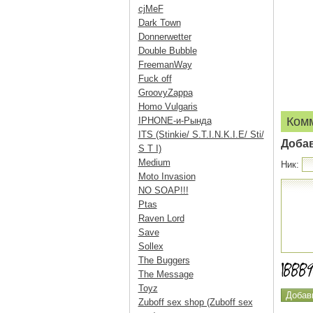
cjMeF
Dark Town
Donnerwetter
Double Bubble
FreemanWay
Fuck off
GroovyZappa
Homo Vulgaris
Ком
IPHONE-и-Рында
ITS (Stinkie/ S.T.I.N.K.I.E/ Sti/
Доба
S T I)
Medium
Ник:
Moto Invasion
NO SOAP!!!
Ptas
Raven Lord
Save
Sollex
The Buggers
The Message
Toyz
Zuboff sex shop (Zuboff sex