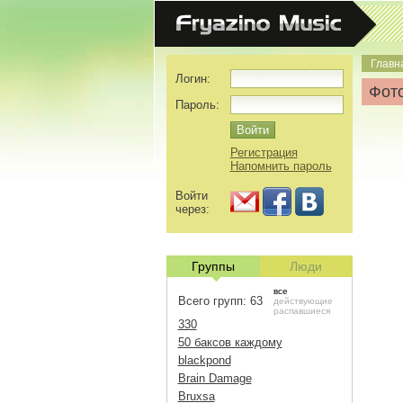
Главн
Логин:
Фото
Пароль:
Регистрация
Напомнить пароль
Войти
через:
Группы
Люди
все
Всего групп: 63
действующие
распавшиеся
330
50 баксов каждому
blackpond
Brain Damage
Bruxsa