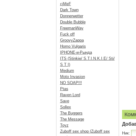
cjMeF
Dark Town
Donnerwetter
Double Bubble
FreemanWay
Fuck off
GroovyZappa
Homo Vulgaris
IPHONE-и-Рында
ITS (Stinkie/ S.T.I.N.K.I.E/ Sti/
S T I)
Medium
Moto Invasion
NO SOAP!!!
Ptas
Raven Lord
Save
Sollex
The Buggers
Ком
The Message
Доба
Toyz
Zuboff sex shop (Zuboff sex
Ник: