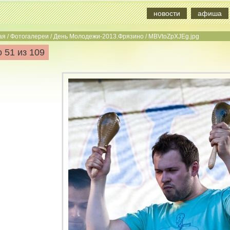
новости
афиша
ая
/
Фотогалереи
/
День Молодежи-2013.Фрязино
/
MBVtoZpXJEg.jpg
 51 из 109