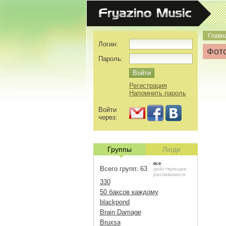
Главн
Логин:
Фото
Пароль:
Регистрация
Напомнить пароль
Войти
через:
Группы
Люди
все
Всего групп: 63
действующие
распавшиеся
330
50 баксов каждому
blackpond
Brain Damage
Bruxsa