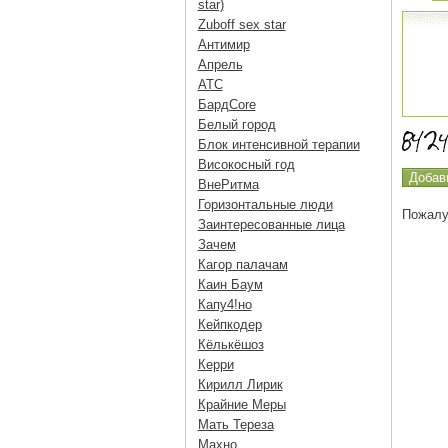
star)
Zuboff sex star
Антимир
Апрель
АТС
БардCore
Белый город
Блок интенсивной терапии
Високосный год
ВнеРитма
Горизонтальные люди
Пожалу
Заинтересованные лица
Зачем
Кагор палачам
Каин Баум
Капу4!но
Кейпкодер
Кёлькёшоз
Керри
Кирилл Лирик
Крайние Меры
Мать Тереза
Махно