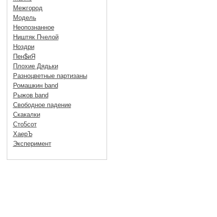
Межгород
Модель
Неопознанное
Ништяк Пчелой
Ноздри
Пен$иЯ
Плохие Дядьки
Разноцветные партизаны
Ромашкин band
Рыжов band
Свободное падение
Скакалки
Сто5сот
ХаерЪ
Эксперимент