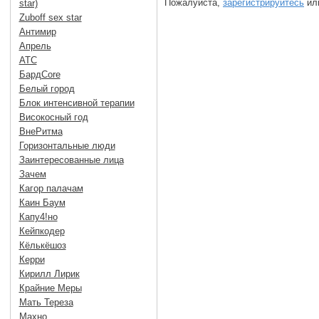
Пожалуйста,
зарегистрируйтесь
или
star)
Zuboff sex star
Антимир
Апрель
АТС
БардCore
Белый город
Блок интенсивной терапии
Високосный год
ВнеРитма
Горизонтальные люди
Заинтересованные лица
Зачем
Кагор палачам
Каин Баум
Капу4!но
Кейпкодер
Кёлькёшоз
Керри
Кирилл Лирик
Крайние Меры
Мать Тереза
Махно