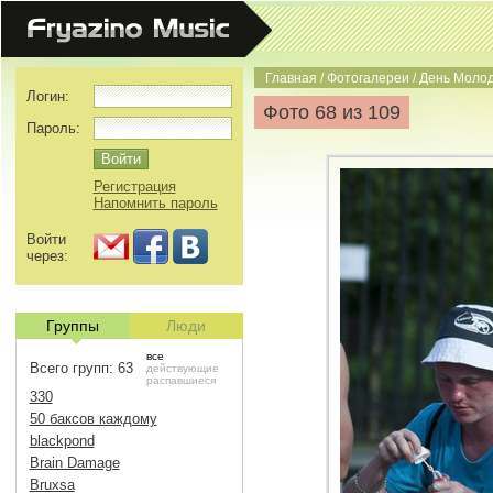
Главная
/
Фотогалереи
/
День Моло
Логин:
Фото 68 из 109
Пароль:
Регистрация
Напомнить пароль
Войти
через:
Группы
Люди
все
Всего групп: 63
действующие
распавшиеся
330
50 баксов каждому
blackpond
Brain Damage
Bruxsa