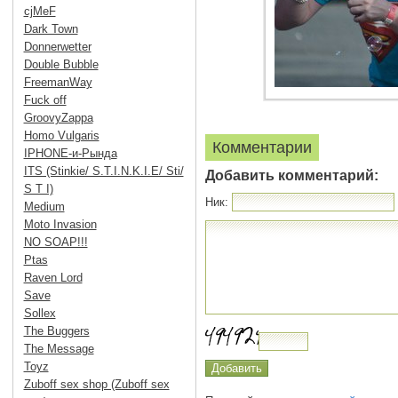
cjMeF
Dark Town
Donnerwetter
Double Bubble
FreemanWay
Fuck off
GroovyZappa
Homo Vulgaris
Комментарии
IPHONE-и-Рында
ITS (Stinkie/ S.T.I.N.K.I.E/ Sti/
Добавить комментарий:
S T I)
Ник:
Medium
Moto Invasion
NO SOAP!!!
Ptas
Raven Lord
Save
Sollex
The Buggers
The Message
Toyz
Zuboff sex shop (Zuboff sex