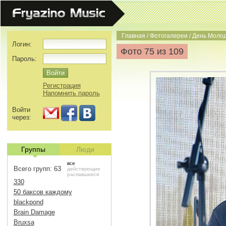
Главная
/
Фотогалереи
/
День Моло
Логин:
Фото 75 из 109
Пароль:
Регистрация
Напомнить пароль
Войти
через:
Группы
Люди
все
Всего групп: 63
действующие
распавшиеся
330
50 баксов каждому
blackpond
Brain Damage
Bruxsa