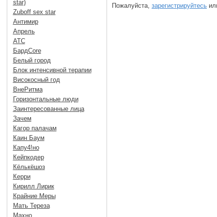
star)
Пожалуйста,
зарегистрируйтесь
или
Zuboff sex star
Антимир
Апрель
АТС
БардCore
Белый город
Блок интенсивной терапии
Високосный год
ВнеРитма
Горизонтальные люди
Заинтересованные лица
Зачем
Кагор палачам
Каин Баум
Капу4!но
Кейпкодер
Кёлькёшоз
Керри
Кирилл Лирик
Крайние Меры
Мать Тереза
Махно