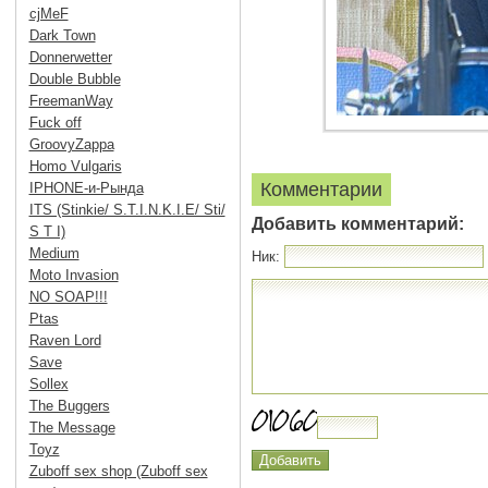
cjMeF
Dark Town
Donnerwetter
Double Bubble
FreemanWay
Fuck off
GroovyZappa
Homo Vulgaris
Комментарии
IPHONE-и-Рында
ITS (Stinkie/ S.T.I.N.K.I.E/ Sti/
Добавить комментарий:
S T I)
Medium
Ник:
Moto Invasion
NO SOAP!!!
Ptas
Raven Lord
Save
Sollex
The Buggers
The Message
Toyz
Zuboff sex shop (Zuboff sex