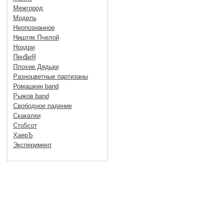
Межгород
Модель
Неопознанное
Ништяк Пчелой
Ноздри
Пен$иЯ
Плохие Дядьки
Разноцветные партизаны
Ромашкин band
Рыжов band
Свободное падение
Скакалки
Сто5сот
ХаерЪ
Эксперимент