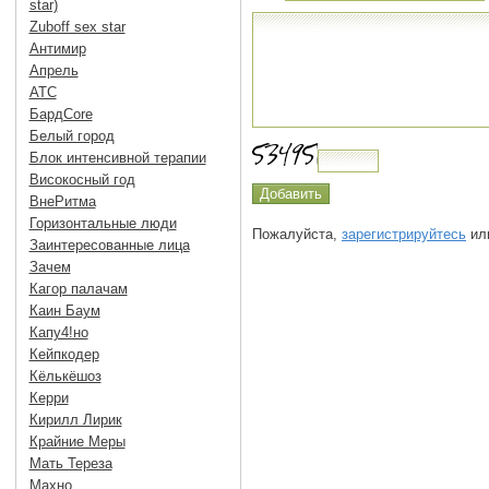
star)
Zuboff sex star
Антимир
Апрель
АТС
БардCore
Белый город
Блок интенсивной терапии
Високосный год
ВнеРитма
Горизонтальные люди
Пожалуйста,
зарегистрируйтесь
или
Заинтересованные лица
Зачем
Кагор палачам
Каин Баум
Капу4!но
Кейпкодер
Кёлькёшоз
Керри
Кирилл Лирик
Крайние Меры
Мать Тереза
Махно