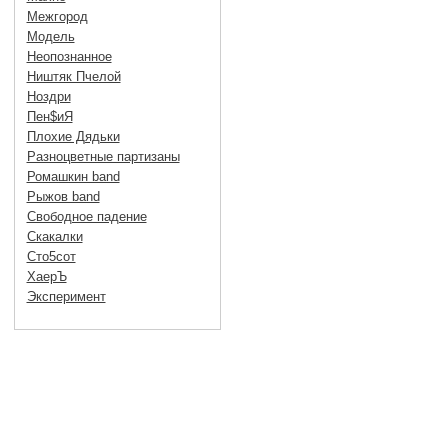
Межгород
Модель
Неопознанное
Ништяк Пчелой
Ноздри
Пен$иЯ
Плохие Дядьки
Разноцветные партизаны
Ромашкин band
Рыжов band
Свободное падение
Скакалки
Сто5сот
ХаерЪ
Эксперимент