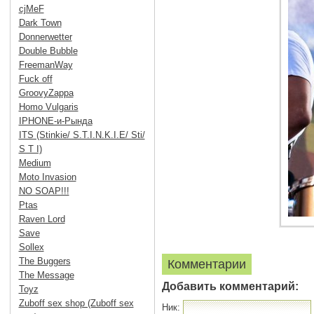
cjMeF
Dark Town
Donnerwetter
Double Bubble
FreemanWay
Fuck off
GroovyZappa
Homo Vulgaris
IPHONE-и-Рында
ITS (Stinkie/ S.T.I.N.K.I.E/ Sti/
S T I)
Medium
Moto Invasion
NO SOAP!!!
Ptas
Raven Lord
Save
Sollex
The Buggers
Комментарии
The Message
Добавить комментарий:
Toyz
Zuboff sex shop (Zuboff sex
Ник: