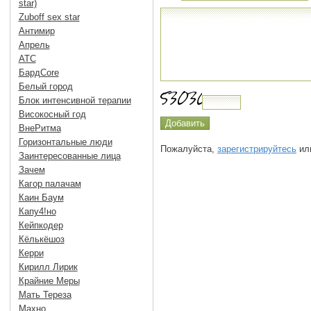
star)
Zuboff sex star
Антимир
Апрель
АТС
БардCore
Белый город
Блок интенсивной терапии
Високосный год
ВнеРитма
Горизонтальные люди
Пожалуйста,
зарегистрируйтесь
или
Заинтересованные лица
Зачем
Кагор палачам
Каин Баум
Капу4!но
Кейпкодер
Кёлькёшоз
Керри
Кирилл Лирик
Крайние Меры
Мать Тереза
Махно