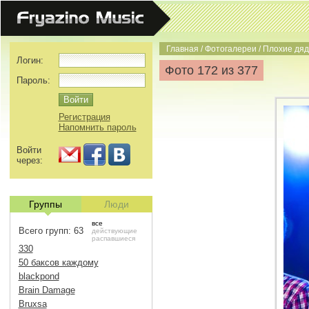
Главная
/
Фотогалереи
/
Плохие дяд
Логин:
Фото 172 из 377
Пароль:
Регистрация
Напомнить пароль
Войти
через:
Группы
Люди
все
Всего групп: 63
действующие
распавшиеся
330
50 баксов каждому
blackpond
Brain Damage
Bruxsa