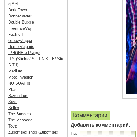
cjMeF
Dark Town
Donnerwetter
Double Bubble
FreemanWay
Fuck off
GroovyZappa
Homo Vulgaris
IPHONE-и-Рында
ITS (Stinkie/ S.T.I.N.K.I.E/ Sti/
S T I)
Medium
Moto Invasion
NO SOAP!!!
Ptas
Raven Lord
Save
Sollex
The Buggers
Комментарии
The Message
Добавить комментарий:
Toyz
Zuboff sex shop (Zuboff sex
Ник: