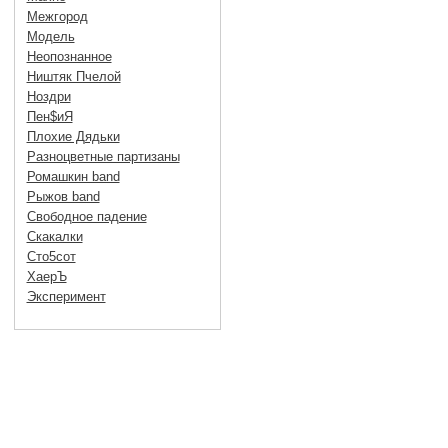
Межгород
Модель
Неопознанное
Ништяк Пчелой
Ноздри
Пен$иЯ
Плохие Дядьки
Разноцветные партизаны
Ромашкин band
Рыжов band
Свободное падение
Скакалки
Сто5сот
ХаерЪ
Эксперимент