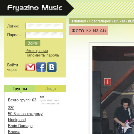
Главная
/
Фотогалереи
/
Bruxsa
/
nLn
Логин:
Фото 32 из 46
Пароль:
Регистрация
Напомнить пароль
Войти
через:
Группы
Люди
все
Всего групп: 63
действующие
распавшиеся
330
50 баксов каждому
blackpond
Brain Damage
Bruxsa