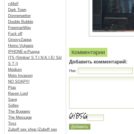
cjMeF
Dark Town
Donnerwetter
Double Bubble
FreemanWay
Fuck off
GroovyZappa
Homo Vulgaris
IPHONE-и-Рында
Комментарии
ITS (Stinkie/ S.T.I.N.K.I.E/ Sti/
Добавить комментарий:
S T I)
Medium
Ник:
Moto Invasion
NO SOAP!!!
Ptas
Raven Lord
Save
Sollex
The Buggers
The Message
Toyz
Zuboff sex shop (Zuboff sex