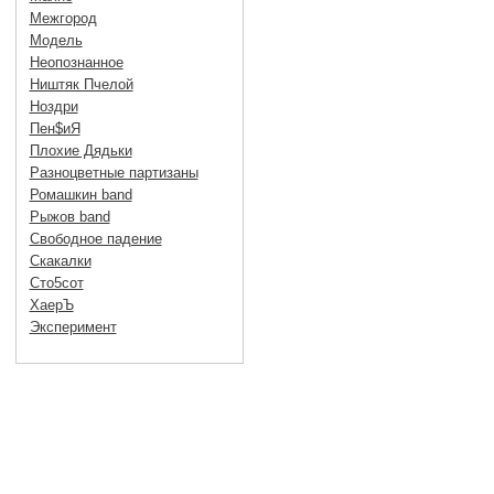
Межгород
Модель
Неопознанное
Ништяк Пчелой
Ноздри
Пен$иЯ
Плохие Дядьки
Разноцветные партизаны
Ромашкин band
Рыжов band
Свободное падение
Скакалки
Сто5сот
ХаерЪ
Эксперимент