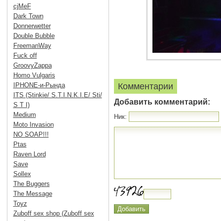
cjMeF
Dark Town
Donnerwetter
Double Bubble
FreemanWay
Fuck off
GroovyZappa
Homo Vulgaris
IPHONE-и-Рында
Комментарии
ITS (Stinkie/ S.T.I.N.K.I.E/ Sti/
Добавить комментарий:
S T I)
Medium
Ник:
Moto Invasion
NO SOAP!!!
Ptas
Raven Lord
Save
Sollex
The Buggers
The Message
Toyz
Zuboff sex shop (Zuboff sex