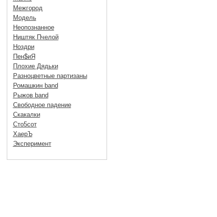
Межгород
Модель
Неопознанное
Ништяк Пчелой
Ноздри
Пен$иЯ
Плохие Дядьки
Разноцветные партизаны
Ромашкин band
Рыжов band
Свободное падение
Скакалки
Сто5сот
ХаерЪ
Эксперимент