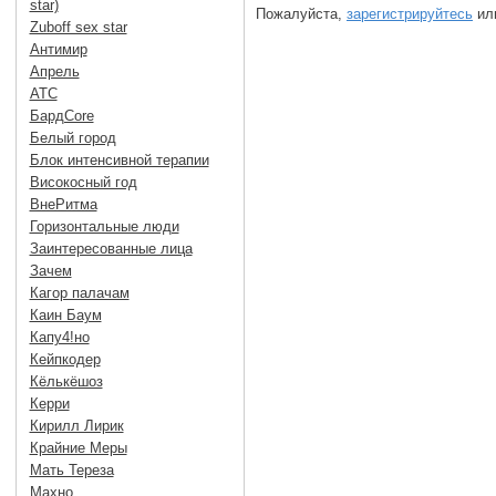
star)
Пожалуйста,
зарегистрируйтесь
или
Zuboff sex star
Антимир
Апрель
АТС
БардCore
Белый город
Блок интенсивной терапии
Високосный год
ВнеРитма
Горизонтальные люди
Заинтересованные лица
Зачем
Кагор палачам
Каин Баум
Капу4!но
Кейпкодер
Кёлькёшоз
Керри
Кирилл Лирик
Крайние Меры
Мать Тереза
Махно