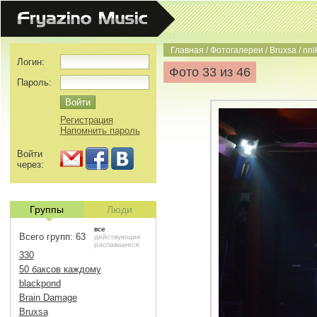
Главная
/
Фотогалереи
/
Bruxsa
/
nni
Логин:
Фото 33 из 46
Пароль:
Регистрация
Напомнить пароль
Войти
через:
Группы
Люди
все
Всего групп: 63
действующие
распавшиеся
330
50 баксов каждому
blackpond
Brain Damage
Bruxsa